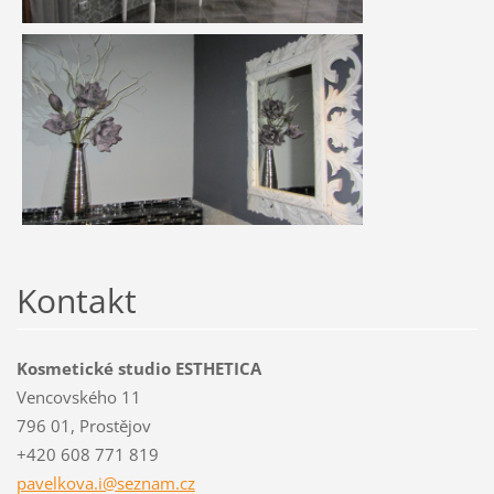
Kontakt
Kosmetické studio ESTHETICA
Vencovského 11
796 01, Prostějov
+420 608 771 819
pavelkov
a.i@sezn
am.cz