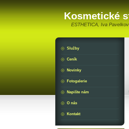
Kosmetické s
ESTHETICA, Iva Pavelkov
Služby
Ceník
Novinky
Fotogalerie
Napište nám
O nás
Kontakt