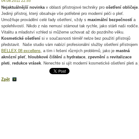
04.08.2011 22:55
Nejaktuálnější novinka
v oblasti přístrojové techniky pro
ošetření obličeje
.
Jediný přístroj, který obsahuje vše potřebné pro moderní péči o pleť.
Umožňuje provádění celé řady ošetření, vždy s
maximální bezpečností
a
spolehlivostí. Nikdo z nás nemusí stárnout tak rychle, jako stárli naši rodiče.
Vitalitu a mladiství vzhled si můžeme uchovat až do pozdního věku.
Kosmetické ošetření
si v současnosti téměř nelze bez použití přístrojů
představit. Naše studio vám nabízí profesionální služby ošetření přístrojem
BELLEX 08 excellens
, a tím i řešení různých problémů, jako je
mastná
aknózní pleť
,
hloubkové čištění
a
hydratace
,
zpevnění
a
revitalizace
pleti
,
redukce vrásek
. Nenechte si ujít moderní kosmetické ošetření pleti a
Zpět